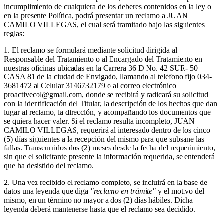
incumplimiento de cualquiera de los deberes contenidos en la ley o
en la presente Política, podrá presentar un reclamo a JUAN
CAMILO VILLEGAS, el cual será tramitado bajo las siguientes
reglas:
1. El reclamo se formulará mediante solicitud dirigida al
Responsable del Tratamiento o al Encargado del Tratamiento en
nuestras oficinas ubicadas en la Carrera 36 D No. 42 SUR- 50
CASA 81 de la ciudad de Envigado, llamando al teléfono fijo 034-
3681472 al Celular 3146732179 o al correo electrónico
proactivecol@gmail.com, donde se recibirá y radicará su solicitud
con la identificación del Titular, la descripción de los hechos que dan
lugar al reclamo, la dirección, y acompañando los documentos que
se quiera hacer valer. Si el reclamo resulta incompleto, JUAN
CAMILO VILLEGAS, requerirá al interesado dentro de los cinco
(5) días siguientes a la recepción del mismo para que subsane las
fallas. Transcurridos dos (2) meses desde la fecha del requerimiento,
sin que el solicitante presente la información requerida, se entenderá
que ha desistido del reclamo.
2. Una vez recibido el reclamo completo, se incluirá en la base de
datos una leyenda que diga
"reclamo en trámite"
y el motivo del
mismo, en un término no mayor a dos (2) días hábiles. Dicha
leyenda deberá mantenerse hasta que el reclamo sea decidido.