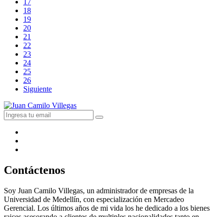
17
18
19
20
21
22
23
24
25
26
Siguiente
Contáctenos
Soy Juan Camilo Villegas, un administrador de empresas de la
Universidad de Medellín, con especialización en Mercadeo
Gerencial. Los últimos años de mi vida los he dedicado a los bienes
raices asesorando a clientes de multiples nacionalidades tanto en